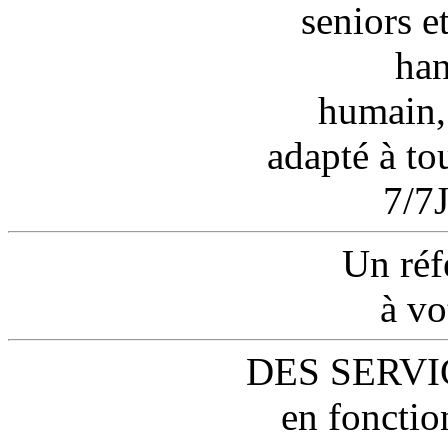
seniors e
han
humain,
adapté à tou
7/7
Un réf
à vo
DES SERVI
en fonctio