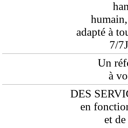
han
humain,
adapté à tou
7/7
Un réf
à vo
DES SERVI
en fonctio
et de